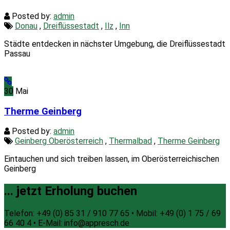
Posted by:
admin
Donau
,
Dreiflüssestadt
,
Ilz
,
Inn
Städte entdecken in nächster Umgebung, die Dreiflüssestadt
Passau
30
Mai
Therme Geinberg
Posted by:
admin
Geinberg Oberösterreich
,
Thermalbad
,
Therme Geinberg
Eintauchen und sich treiben lassen, im Oberösterreichischen
Geinberg
... jetzt Erholung buchen
Telefon: +49 (0) 85 31 / 910 77 65 • Mobil: +49 (0) 1 75 / 69
66 40 4 • E-Mail: info@appresch.de