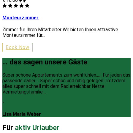
€ 18,00
Monteurzimmer
Zimmer für Ihren Mitarbeiter Wir bieten Ihnen attraktive
Monteurzimmer für…
Book Now
... das sagen unsere Gäste
Super schöne Appartements zum wohlfühlen...... Für jeden das
passende dabei.... Super schön und ruhig gelegen Trotzdem
alles super schnell mit dem Rad erreichbar Nette
Vermietungsfamilie....
-
Lisa Maria Weber
Für
aktiv Urlauber